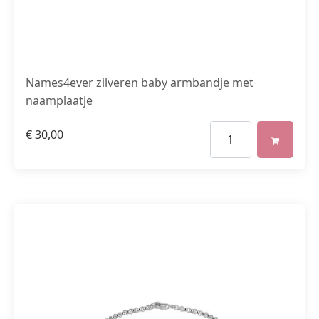
Names4ever zilveren baby armbandje met
naamplaatje
€
30,00