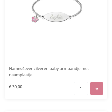
Names4ever zilveren baby armbandje met
naamplaatje
€
30,00