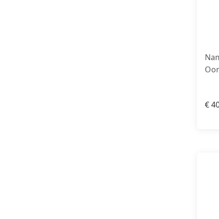
Nam
Oor
€
40