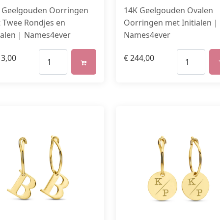
 Geelgouden Oorringen
14K Geelgouden Ovalen
 Twee Rondjes en
Oorringen met Initialen |
tialen | Names4ever
Names4ever
3,00
€
244,00