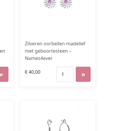
Zilveren oorbellen madelief
nen
met geboortesteen –
Names4ever
€
40,00