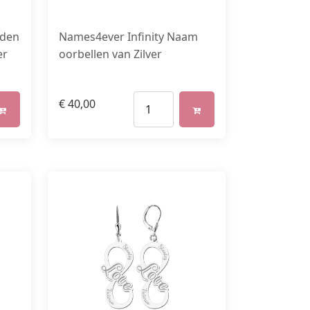
uden
Names4ever Infinity Naam
er
oorbellen van Zilver
€
40,00