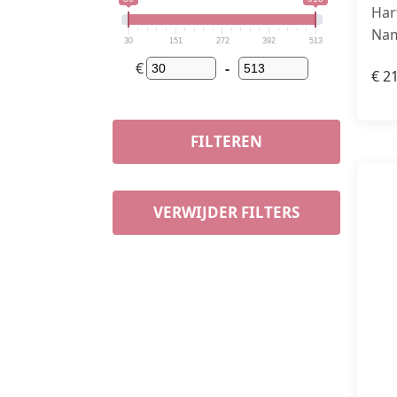
Har
Nam
30
151
272
392
513
€
-
€
21
FILTEREN
VERWIJDER FILTERS