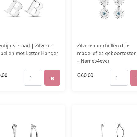
entijn Sieraad | Zilveren
Zilveren oorbellen drie
bellen met Letter Hanger
madeliefjes geboorteste
– Names4ever
,00
€
60,00