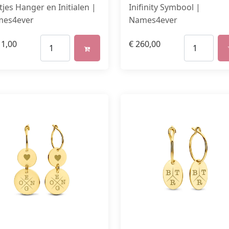
tjes Hanger en Initialen |
Inifinity Symbool |
es4ever
Names4ever
1,00
€
260,00