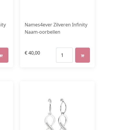
ity
Names4ever Zilveren Infinity
Naam-oorbellen
€
40,00