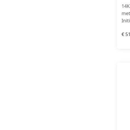
14K
met
Ini
€
51