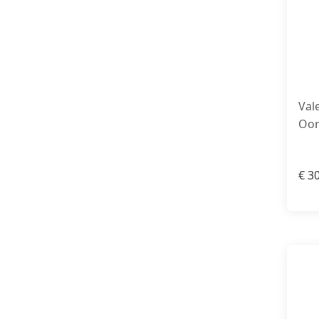
Val
Oor
€
30