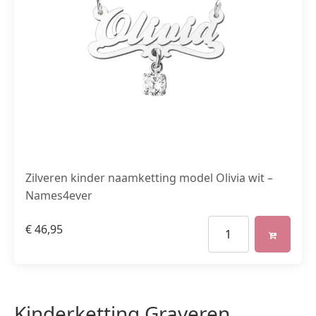
Zilveren kinder naamketting model Olivia wit –
Names4ever
€
46,95
Kinderketting Graveren