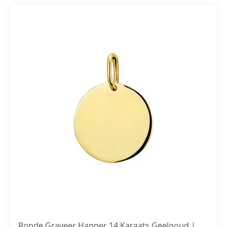
Ronde Graveer Hanger 14 Karaats Geelgoud |