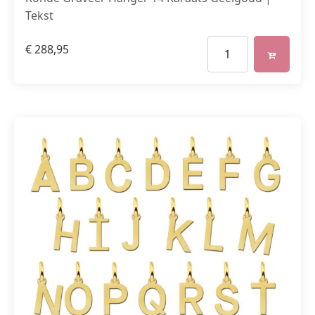
Tekst
€
288,95