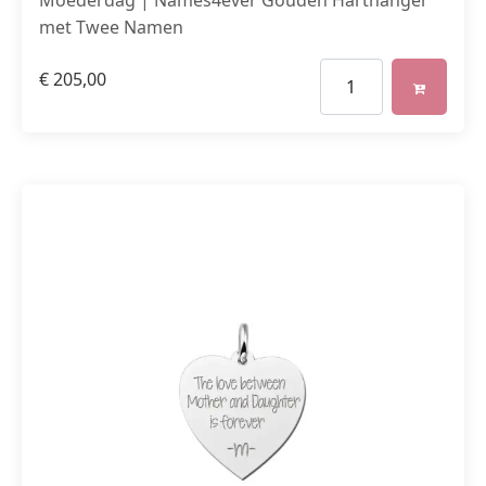
Moederdag | Names4ever Gouden Harthanger
met Twee Namen
€
205,00