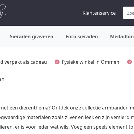
Klantenservice
Sieraden graveren
Foto sieraden
Medaillon
ijd verpakt als cadeau
Fysieke winkel in Ommen
en
n
met een dierenthema? Ontdek onze collectie armbanden met
waardige materialen zoals zilver en leer, en zijn versierd 
eren, er is voor ieder wat wils. Voeg een speels element toe