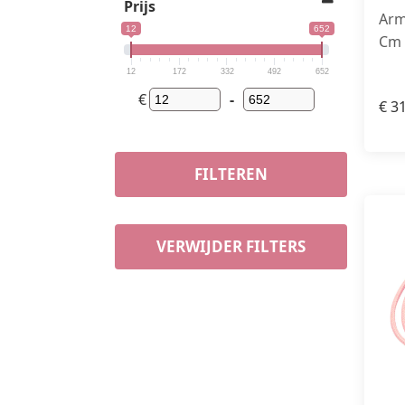
Prijs
Arm
12
652
Cm 
12
172
332
492
652
€
-
€
31
FILTEREN
VERWIJDER FILTERS