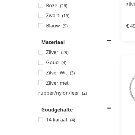
zil
Roze
(26)
Zwart
(15)
Blauw
€
49
(9)
Groen
(1)
Materiaal
Rood
(4)
Zilver
(29)
Paars
(10)
Goud
(4)
Geel
(2)
Zilver Wit
(3)
Lichtroze
(1)
Zilver met
Donkerroze
(2)
rubber/nylon/leer
(2)
Goudgehalte
14 karaat
(4)