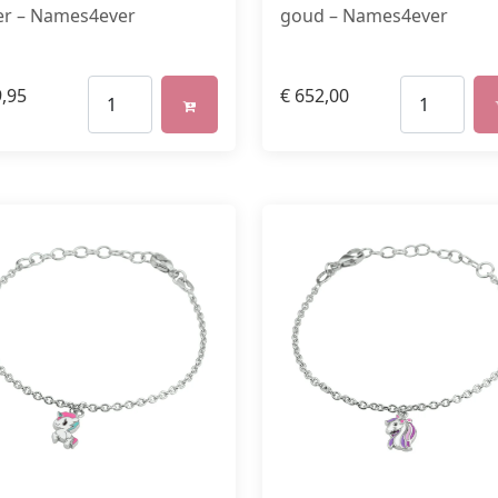
ver – Names4ever
goud – Names4ever
,95
€
652,00