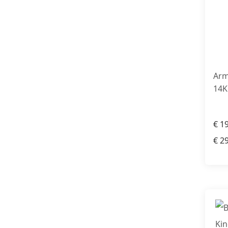
Arm
14K
€
19
€
29