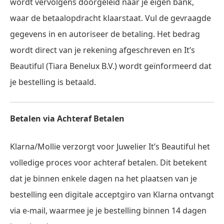
wordt vervolgens doorgeleid naar je eigen bank,
waar de betaalopdracht klaarstaat. Vul de gevraagde
gegevens in en autoriseer de betaling. Het bedrag
wordt direct van je rekening afgeschreven en It’s
Beautiful (Tiara Benelux B.V.) wordt geïnformeerd dat
je bestelling is betaald.
Betalen via Achteraf Betalen
Klarna/Mollie verzorgt voor Juwelier It’s Beautiful het
volledige proces voor achteraf betalen. Dit betekent
dat je binnen enkele dagen na het plaatsen van je
bestelling een digitale acceptgiro van Klarna ontvangt
via e-mail, waarmee je je bestelling binnen 14 dagen