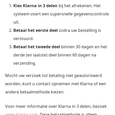
Kies Klarna in 3 delen
bij het afrekenen. Het
systeem voert een supersnelle gegevenscontrole
uit.
Betaal het eerste deel
zodra uw bestelling is
verstuurd.
Betaal het tweede deel
binnen 30 dagen en het
derde (en laatste) deel binnen 60 dagen na
verzending.
Mocht uw verzoek tot betaling niet geautoriseerd
worden, kunt u contact opnemen met Klarna of een
andere betaalmethode kiezen.
Voor meer informatie over Klarna in 3 delen, bezoek
www.klarna.com
. Deze betaalmethode is alleen