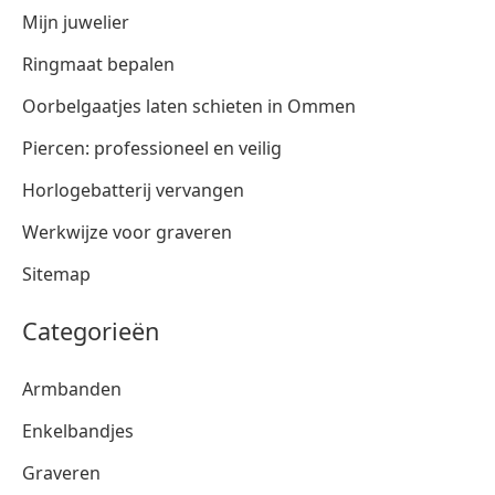
Mijn juwelier
Ringmaat bepalen
Oorbelgaatjes laten schieten in Ommen
Piercen: professioneel en veilig
Horlogebatterij vervangen
Werkwijze voor graveren
Sitemap
Categorieën
Armbanden
Enkelbandjes
Graveren