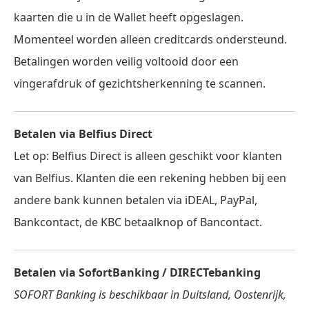
kaarten die u in de Wallet heeft opgeslagen.
Momenteel worden alleen creditcards ondersteund.
Betalingen worden veilig voltooid door een
vingerafdruk of gezichtsherkenning te scannen.
Betalen via Belfius Direct
Let op: Belfius Direct is alleen geschikt voor klanten
van Belfius. Klanten die een rekening hebben bij een
andere bank kunnen betalen via iDEAL, PayPal,
Bankcontact, de KBC betaalknop of Bancontact.
Betalen via SofortBanking / DIRECTebanking
SOFORT Banking is beschikbaar in Duitsland, Oostenrijk,