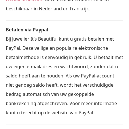
beschikbaar in Nederland en Frankrijk.
Betalen via Paypal
Bij Juwelier It’s Beautiful kunt u gratis betalen met
PayPal. Deze veilige en populaire elektronische
betaalmethode is eenvoudig in gebruik. U betaalt met
uw eigen e-mailadres en wachtwoord, zonder dat u
saldo hoeft aan te houden. Als uw PayPal-account
niet genoeg saldo heeft, wordt het verschuldigde
bedrag automatisch van uw gekoppelde
bankrekening afgeschreven. Voor meer informatie
kunt u terecht op de website van PayPal.