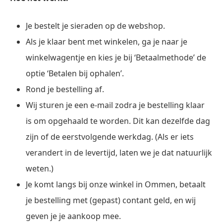
Je bestelt je sieraden op de webshop.
Als je klaar bent met winkelen, ga je naar je
winkelwagentje en kies je bij ‘Betaalmethode’ de
optie ‘Betalen bij ophalen’.
Rond je bestelling af.
Wij sturen je een e-mail zodra je bestelling klaar
is om opgehaald te worden. Dit kan dezelfde dag
zijn of de eerstvolgende werkdag. (Als er iets
verandert in de levertijd, laten we je dat natuurlijk
weten.)
Je komt langs bij onze winkel in Ommen, betaalt
je bestelling met (gepast) contant geld, en wij
geven je je aankoop mee.