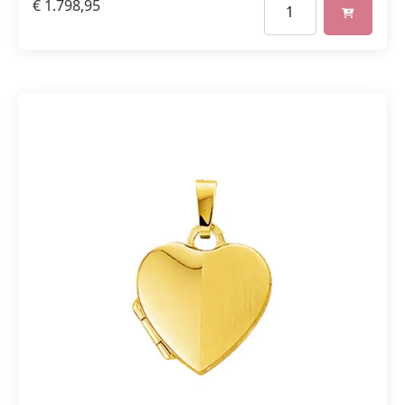
€
1.798,95