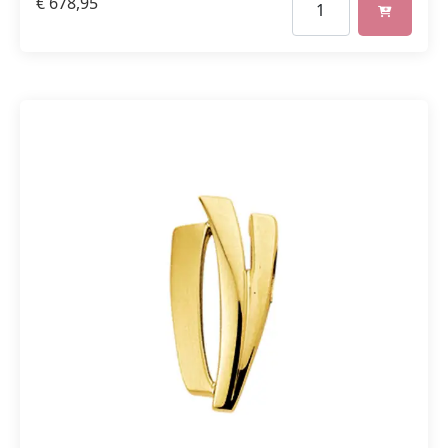
€
678,95