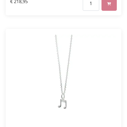
€
218,95