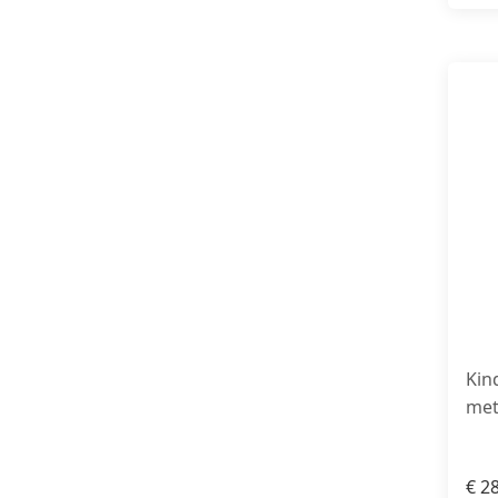
Kin
met
€
28