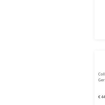
Col
Ger
€
44