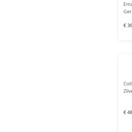
Ema
Ger
€
36
Col
Zil
€
48