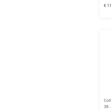
€
17
Col
38-