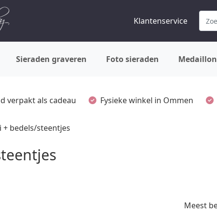
Klantenservice
Sieraden graveren
Foto sieraden
Medaillon
ijd verpakt als cadeau
Fysieke winkel in Ommen
i + bedels/steentjes
steentjes
Meest b