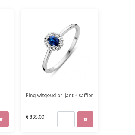
Ring witgoud briljant + saffier
€
885,00