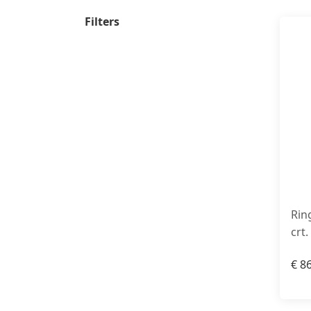
Filters
Rin
crt.
€
86