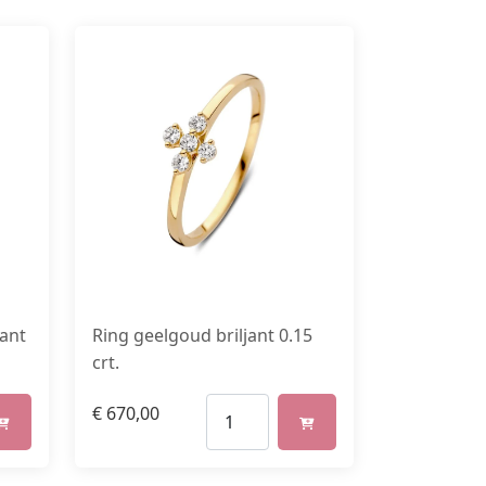
jant
Ring geelgoud briljant 0.15
crt.
€
670,00