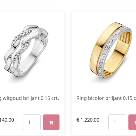
 witgoud briljant 0.15 crt.
Ring bicolor briljant 0.15 c
140,00
€
1.220,00