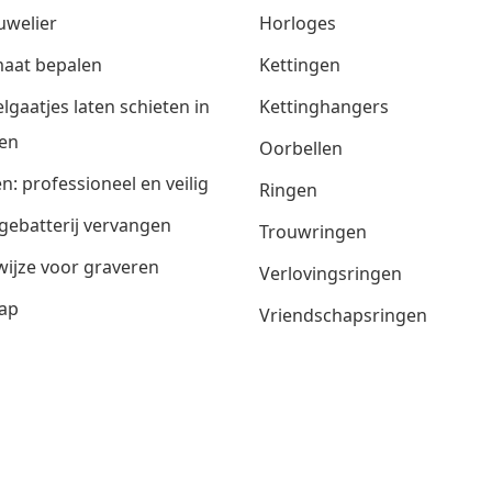
uwelier
Horloges
aat bepalen
Kettingen
lgaatjes laten schieten in
Kettinghangers
en
Oorbellen
n: professioneel en veilig
Ringen
gebatterij vervangen
Trouwringen
ijze voor graveren
Verlovingsringen
ap
Vriendschapsringen