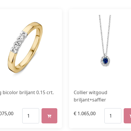
 bicolor briljant 0.15 crt.
Collier witgoud
briljant+saffier
075,00
€
1.065,00