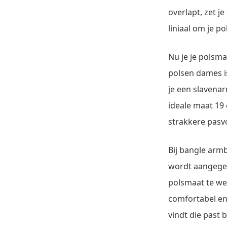
overlapt, zet j
liniaal om je p
Nu je je polsm
polsen dames is
je een slavena
ideale maat 19 
strakkere pasv
Bij bangle arm
wordt aangegev
polsmaat te we
comfortabel en 
vindt die past 