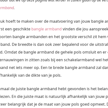
aar dat we op deze pagina wat verder in zullen gaan op de ver
armband
.
druk hoeft te maken over de maatvoering van jouw bangle 
erst een geschikte
bangle armband
vinden die jou aanspreekt.
soorten bangle armbanden en het grootste verschil zit hem 
 band. De breedte is dan ook zeer bepalend voor de uitstra
. Omdat de bangle armband de gehele pols omsluit en er
rnauwingen in zitten zoals bij een schakelarmband wel het g
and net iets meer op. Een te brede bangle armband zal da
hankelijk van de dikte van je pols.
maal de juiste bangle armband hebt gevonden is het belan
kiezen. En die juiste maat is natuurlijk afhankelijk van jouw 
eer belangrijk dat je de maat van jouw pols goed opmeet. D