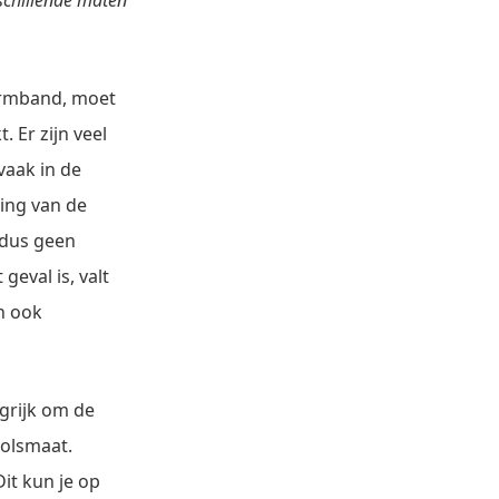
schillende maten
armband, moet
 Er zijn veel
vaak in de
ling van de
 dus geen
eval is, valt
n ook
grijk om de
polsmaat.
it kun je op