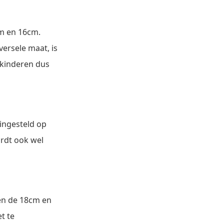
cm en 16cm.
ersele maat, is
j kinderen dus
ingesteld op
rdt ook wel
en de 18cm en
t te