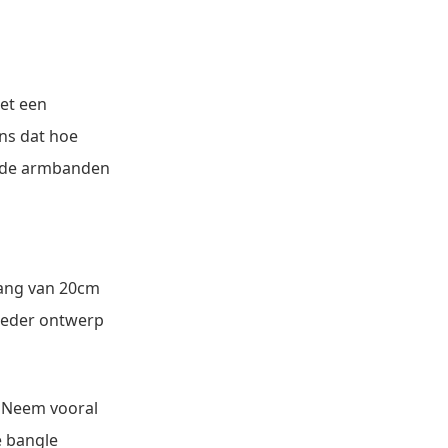
et een
ns dat hoe
t de armbanden
vang van 20cm
reder ontwerp
! Neem vooral
e bangle