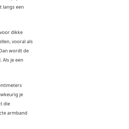
at langs een
 voor dikke
llen, vooral als
 Dan wordt de
 Als je een
entimeters
wkeurig je
t die
fecte armband