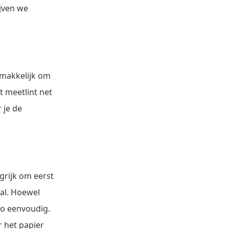
jven we
gemakkelijk om
t meetlint net
 je de
grijk om eerst
aal. Hoewel
zo eenvoudig.
r het papier