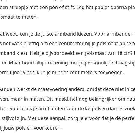
e een streepje met een pen of stift. Leg het papier daarna pl
olsmaat te meten.
aat weet, kun je de juiste armband kiezen. Voor armbanden
 het vaak prettig om een centimeter bij je polsmaat op te te
rmband kiest. Heb je bijvoorbeeld een polsmaat van 18 cm?
cm. Maar houd altijd rekening met je persoonlijke draagstijl.
orm fijner vindt, kun je minder centimeters toevoegen.
banden werkt de maatvoering anders, omdat deze niet in c
en, maar in maten. Dit maakt het nog belangrijker om nau
ten, vooral als je armbanden voor dikke polsen dames zoek
stijlvol zijn. Met deze aanpak zorg je ervoor dat je de per
bij jouw pols en voorkeuren.