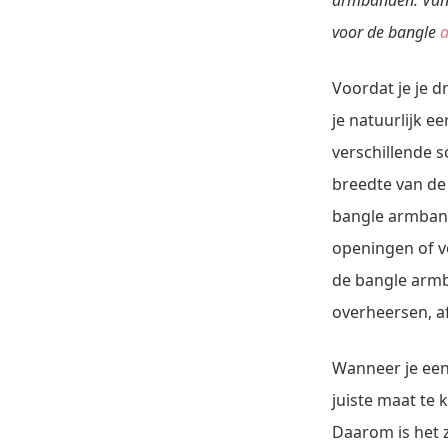
armbanden. Vand
voor de bangle
Voordat je je 
je natuurlijk e
verschillende 
breedte van de
bangle armband
openingen of ve
de bangle armb
overheersen, af
Wanneer je een
juiste maat te 
Daarom is het z