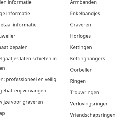
den informatie
Armbanden
ge informatie
Enkelbandjes
etaal informatie
Graveren
uwelier
Horloges
aat bepalen
Kettingen
lgaatjes laten schieten in
Kettinghangers
en
Oorbellen
n: professioneel en veilig
Ringen
gebatterij vervangen
Trouwringen
ijze voor graveren
Verlovingsringen
ap
Vriendschapsringen