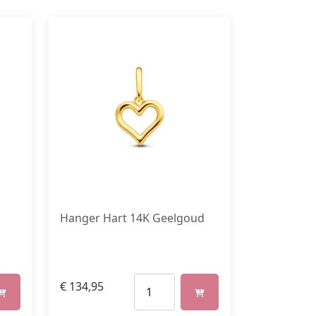
m
Hanger Hart 14K Geelgoud
€
134,95