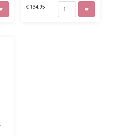
€
134,95
K