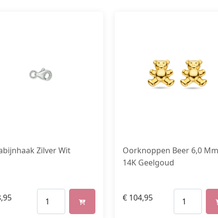
abijnhaak Zilver Wit
Oorknoppen Beer 6,0 M
14K Geelgoud
,95
€
104,95