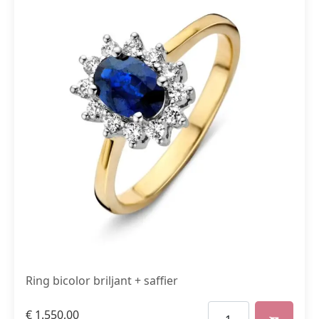
Ring bicolor briljant + saffier
€
1.550,00