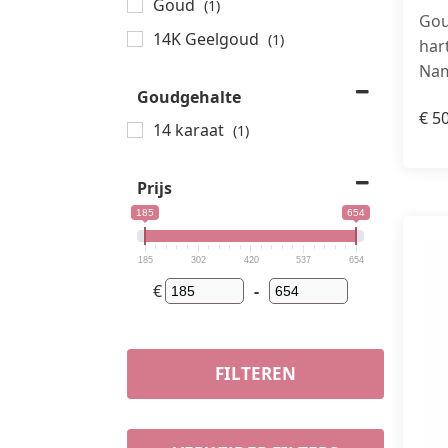
Goud
(1)
Gou
14K Geelgoud
(1)
har
Nam
Goudgehalte
€
50
14 karaat
(1)
Prijs
185
654
185
302
420
537
654
€
-
FILTEREN