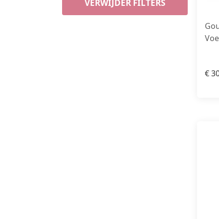
VERWIJDER FILTERS
Gou
Voe
€
30