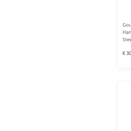
Gou
Han
Ste
€
30