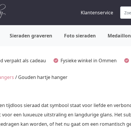
Klantenservice
Sieraden graveren
Foto sieraden
Medaillon
ijd verpakt als cadeau
Fysieke winkel in Ommen
angers
/ Gouden hartje hanger
en tijdloos sieraad dat symbool staat voor liefde en verbo
oor een luxueuze uitstraling en langdurige glans. Het su
d gedragen kan worden, of het nu gaat om een romantisch ge