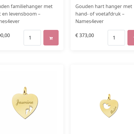
den familiehanger met
Gouden hart hanger met
t en levensboom –
hand- of voetafdruk –
es4ever
Names4ever
0,00
€
373,00