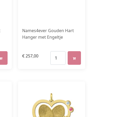
t
Names4ever Gouden Hart
Hanger met Engeltje
€
257,00