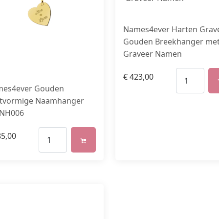
Names4ever Harten Grav
Gouden Breekhanger me
Graveer Namen
€
423,00
es4ever Gouden
tvormige Naamhanger
NH006
5,00