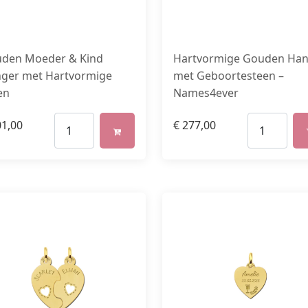
den Moeder & Kind
Hartvormige Gouden Ha
ger met Hartvormige
met Geboortesteen –
en
Names4ever
1,00
€
277,00