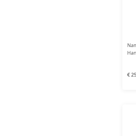
Nam
Han
€
25