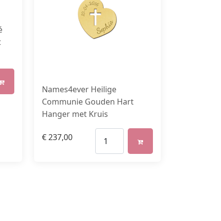
é
t
Names4ever Heilige
Communie Gouden Hart
Hanger met Kruis
€
237,00