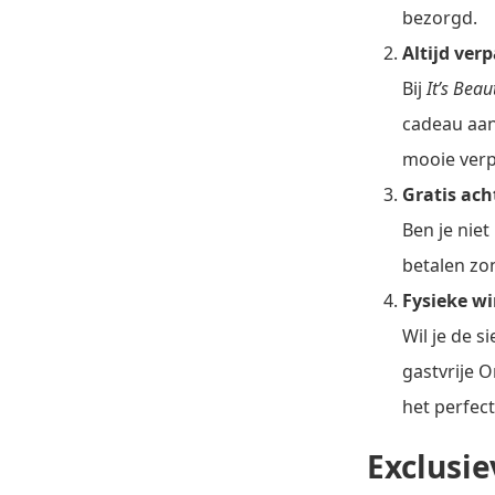
bezorgd.
Altijd ver
Bij
It’s Beau
cadeau aan 
mooie verp
Gratis ach
Ben je nie
betalen zo
Fysieke w
Wil je de s
gastvrije 
het perfect
Exclusie