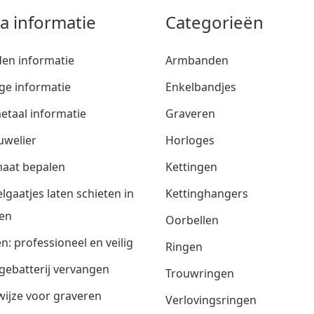
ra informatie
Categorieën
den informatie
Armbanden
ge informatie
Enkelbandjes
etaal informatie
Graveren
uwelier
Horloges
aat bepalen
Kettingen
lgaatjes laten schieten in
Kettinghangers
en
Oorbellen
n: professioneel en veilig
Ringen
gebatterij vervangen
Trouwringen
ijze voor graveren
Verlovingsringen