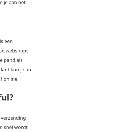
n je aan het
ls een
ndse webshops
de pand als
lant kun je nu
f online.
ful?
e verzending
en snel wordt