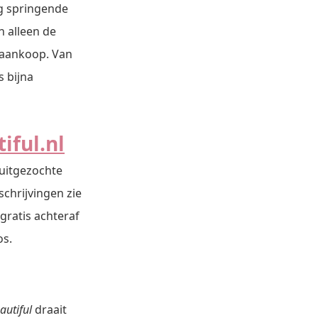
og springende
n alleen de
w aankoop. Van
 bijna
iful.nl
 uitgezochte
schrijvingen zie
 gratis achteraf
os.
eautiful
draait