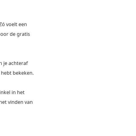
Zó voelt een
door de gratis
 je achteraf
d hebt bekeken.
nkel in het
het vinden van