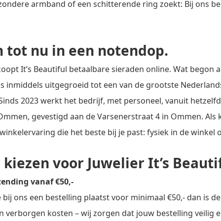
jzondere armband of een schitterende ring zoekt: Bij ons be
 tot nu in een notendop.
oopt It’s Beautiful betaalbare sieraden online. Wat begon a
s inmiddels uitgegroeid tot een van de grootste Nederla
Sinds 2023 werkt het bedrijf, met personeel, vanuit hetzelf
mmen, gevestigd aan de Varsenerstraat 4 in Ommen. Als k
inkelervaring die het beste bij je past: fysiek in de winkel o
iezen voor Juwelier It’s Beauti
zending vanaf €50,-
bij ons een bestelling plaatst voor minimaal €50,- dan is d
n verborgen kosten – wij zorgen dat jouw bestelling veilig 