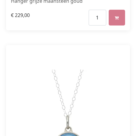
Hanger grijze maansteen goud
€
229,00