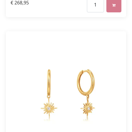
€
268,95