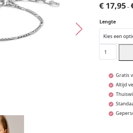
€
17,95
–
Lengte
Armband
Figaro
1,5
Gratis 
Mm
Altijd 
(Kinder
Thuiswi
Lengte)
Standaa
Zilver
Gepers
Gerhodineerd
aantal