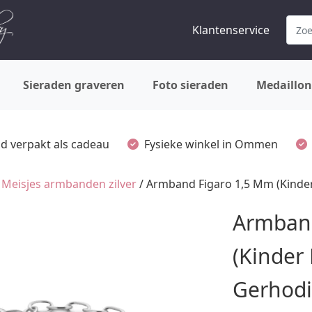
Klantenservice
Sieraden graveren
Foto sieraden
Medaillon
ijd verpakt als cadeau
Fysieke winkel in Ommen
/
Meisjes armbanden zilver
/ Armband Figaro 1,5 Mm (Kinder
Armband
(Kinder 
Gerhod