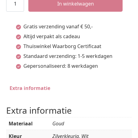
armband
In winkelwagen
hart
en
Gratis verzending vanaf € 50,-
diamant
Altijd verpakt als cadeau
16,5
Thuiswinkel Waarborg Certificaat
-
Standaard verzending: 1-5 werkdagen
17,5
Gepersonaliseerd: 8 werkdagen
-
18,5
Extra informatie
cm
0.04ct
Extra informatie
h
si
Materiaal
Goud
aantal
Kleur
Zilverkleurig, Wit