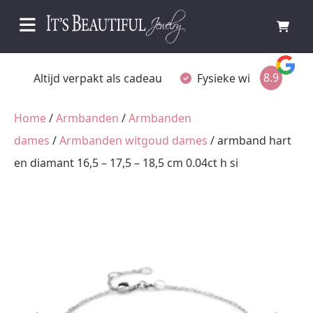
8.9
Fysieke winkel in Ommen
Gratis achteraf betalen
Home
/
Armbanden
/
Armbanden
dames
/
Armbanden witgoud dames
/ armband hart
en diamant 16,5 – 17,5 – 18,5 cm 0.04ct h si