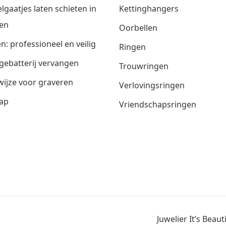
lgaatjes laten schieten in
Kettinghangers
en
Oorbellen
n: professioneel en veilig
Ringen
gebatterij vervangen
Trouwringen
ijze voor graveren
Verlovingsringen
ap
Vriendschapsringen
Juwelier It’s Beau