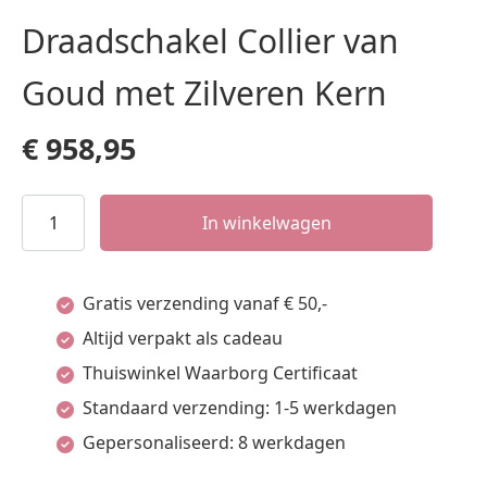
Draadschakel Collier van
Goud met Zilveren Kern
€
958,95
Draadschakel
In winkelwagen
Collier
van
Gratis verzending vanaf € 50,-
Goud
Altijd verpakt als cadeau
met
Thuiswinkel Waarborg Certificaat
Zilveren
Standaard verzending: 1-5 werkdagen
Kern
Gepersonaliseerd: 8 werkdagen
aantal