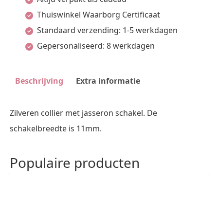
Met
Thuiswinkel Waarborg Certificaat
Groot
Standaard verzending: 1-5 werkdagen
Springslot
Gepersonaliseerd: 8 werkdagen
Zilver
Wit
aantal
Beschrijving
Extra informatie
Zilveren collier met jasseron schakel. De
schakelbreedte is 11mm.
Populaire producten