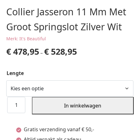
Collier Jasseron 11 Mm Met
Groot Springslot Zilver Wit
Merk: It's Beautiful
€
478,95
€
528,95
–
Lengte
Collier
In winkelwagen
Jasseron
11
Gratis verzending vanaf € 50,-
Mm
Altijd verpakt als cadeau