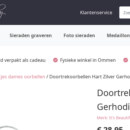
Klantenservice
Sieraden graveren
Foto sieraden
Medaillon
ijd verpakt als cadeau
Fysieke winkel in Ommen
tjes dames oorbellen
/ Doortrekoorbellen Hart Zilver Gerh
Doortre
Gerhod
Merk: It's Beauti
€
28,95