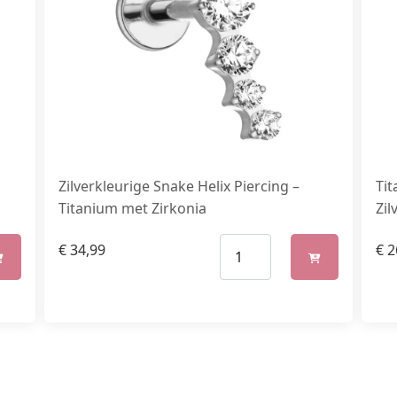
Zilverkleurige Snake Helix Piercing –
Tit
Titanium met Zirkonia
Zil
€
34,99
€
2