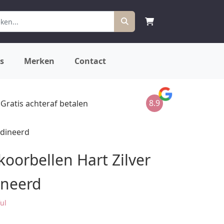
s
Merken
Contact
8.9
Gratis achteraf betalen
odineerd
koorbellen Hart Zilver
ineerd
ful