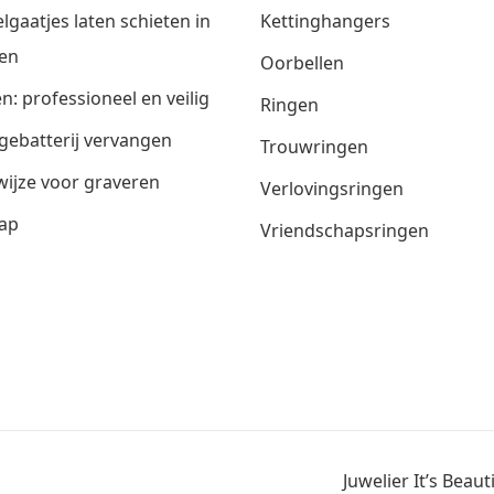
lgaatjes laten schieten in
Kettinghangers
en
Oorbellen
n: professioneel en veilig
Ringen
gebatterij vervangen
Trouwringen
ijze voor graveren
Verlovingsringen
ap
Vriendschapsringen
Juwelier It’s Beau