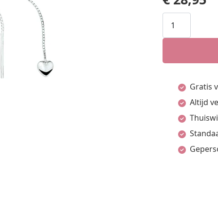
Doortrekoorbe
Hart
Zilver
Gerhodineerd
aantal
Gratis 
Altijd 
Thuiswi
Standaa
Gepers