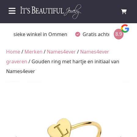
8.9
Fysieke winkel in Ommen
Gratis achteraf betalen
Home
/
Merken
/
Names4ever
/
Names4ever
graveren
/ Gouden ring met hartje en initiaal van
Names4ever