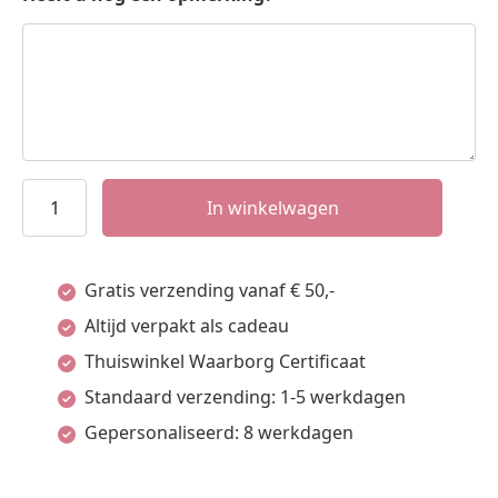
Gouden
In winkelwagen
ring
met
Gratis verzending vanaf € 50,-
hartje
Altijd verpakt als cadeau
en
Thuiswinkel Waarborg Certificaat
initiaal
Standaard verzending: 1-5 werkdagen
van
Gepersonaliseerd: 8 werkdagen
Names4ever
aantal