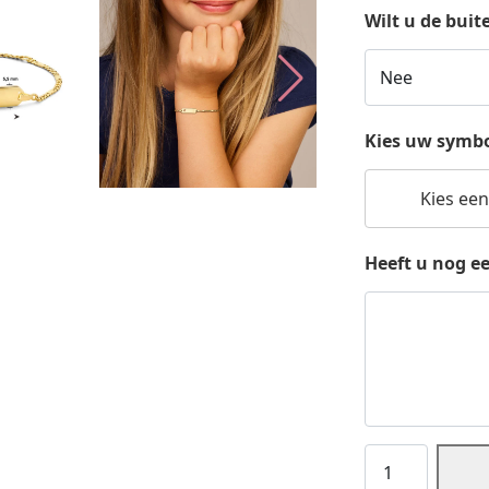
Wilt u de bui
Kies uw symb
Kies een
Heeft u nog e
Graveer