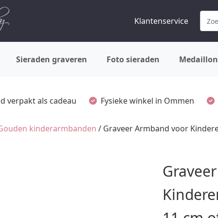
Klantenservice
Sieraden graveren
Foto sieraden
Medaillon
ijd verpakt als cadeau
Fysieke winkel in Ommen
Gouden kinderarmbanden
/ Graveer Armband voor Kinderen
Graveer
Kindere
11 cm o