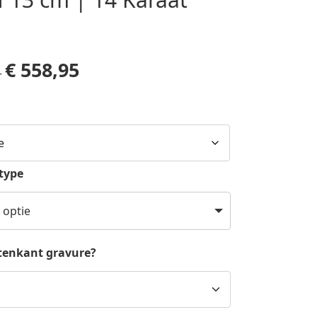
€
558,95
–
rtype
 optie
itenkant gravure?