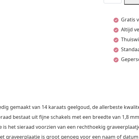
Armband
voor
Gratis 
Kinderen
Altijd 
met
Thuiswi
hartje
Standaa
|
Gepers
9
cm
-
11
cm
dig gemaakt van 14 karaats geelgoud, de allerbeste kwalite
of
ieraad bestaat uit fijne schakels met een breedte van 1,8 m
13
de is het sieraad voorzien van een rechthoekig graveerplaa
cm
 Het graveerplaatje is groot genoeg voor een naam of datum