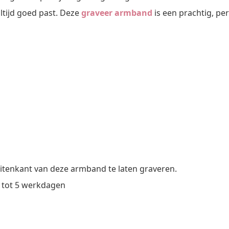
|
altijd goed past. Deze
graveer armband
is een prachtig, per
14
Karaat
Goud
aantal
itenkant van deze armband te laten graveren.
 tot 5 werkdagen