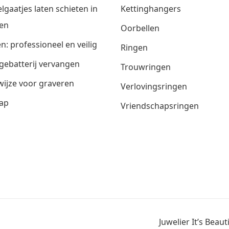
lgaatjes laten schieten in
Kettinghangers
en
Oorbellen
n: professioneel en veilig
Ringen
gebatterij vervangen
Trouwringen
ijze voor graveren
Verlovingsringen
ap
Vriendschapsringen
Juwelier It’s Beau