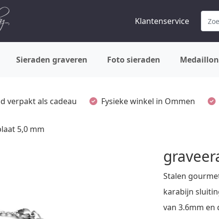
Klantenservice
Sieraden graveren
Foto sieraden
Medaillon
ijd verpakt als cadeau
Fysieke winkel in Ommen
laat 5,0 mm
graveer
Stalen gourme
karabijn sluit
van 3.6mm en 