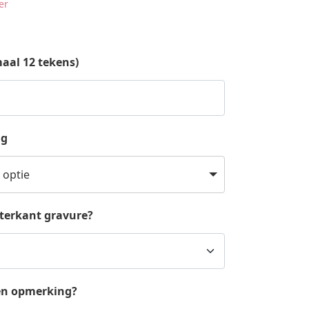
er
al 12 tekens)
ng
 optie
hterkant gravure?
en opmerking?