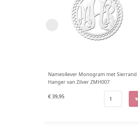
Names4ever Monogram met Sierrand
Hanger van Zilver ZMH007
€
39,95