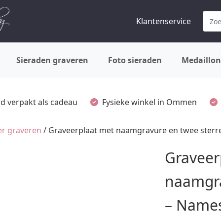
Klantenservice
Sieraden graveren
Foto sieraden
Medaillon
ijd verpakt als cadeau
Fysieke winkel in Ommen
r graveren
/ Graveerplaat met naamgravure en twee ster
Graveer
naamgra
– Name