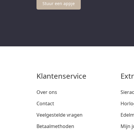
Stuur een appje
Klantenservice
Ext
Over ons
Siera
Contact
Horlo
Veelgestelde vragen
Edelm
Betaalmethoden
Mijn j