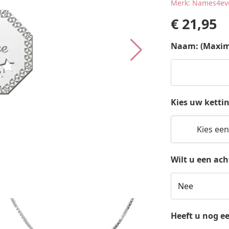
Merk: Names4ev
€
21,95
Naam: (Maxima
Kies uw ketti
Kies een
Wilt u een ac
Heeft u nog e