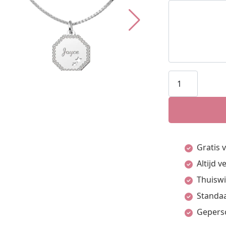
Graveerplaat
met
naamgravure
en
twee
Gratis 
sterren
Altijd 
-
Thuiswi
Names4ever
Standaa
aantal
Gepers