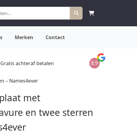
s
Merken
Contact
8.9
Gratis achteraf betalen
ren – Names4ever
plaat met
vure en twee sterren
s4ever