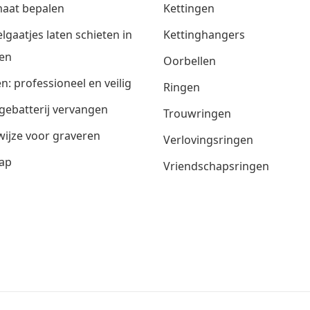
aat bepalen
Kettingen
lgaatjes laten schieten in
Kettinghangers
en
Oorbellen
n: professioneel en veilig
Ringen
gebatterij vervangen
Trouwringen
ijze voor graveren
Verlovingsringen
ap
Vriendschapsringen