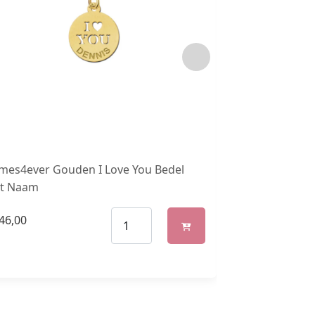
mes4ever Gouden I Love You Bedel
Names4ever R
t Naam
met Pootafdr
46,00
€
277,00