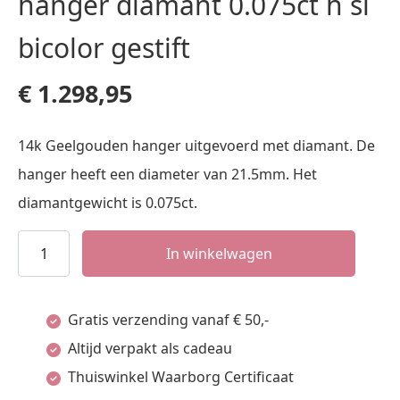
hanger diamant 0.075ct h si
bicolor gestift
€
1.298,95
14k Geelgouden hanger uitgevoerd met diamant. De
hanger heeft een diameter van 21.5mm. Het
diamantgewicht is 0.075ct.
hanger
In winkelwagen
diamant
0.075ct
Gratis verzending vanaf € 50,-
h
Altijd verpakt als cadeau
si
Thuiswinkel Waarborg Certificaat
bicolor