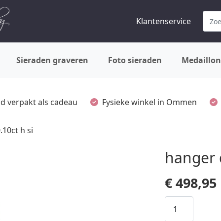
Klantenservice
Sieraden graveren
Foto sieraden
Medaillon
ijd verpakt als cadeau
Fysieke winkel in Ommen
10ct h si
hanger 
€
498,95
hanger
diamant