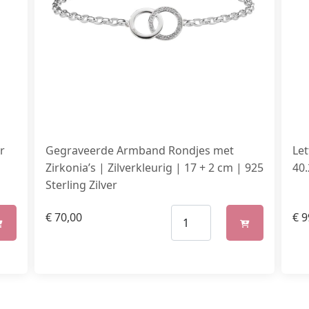
r
Gegraveerde Armband Rondjes met
Le
Zirkonia’s | Zilverkleurig | 17 + 2 cm | 925
40
Sterling Zilver
€
70,00
€
9