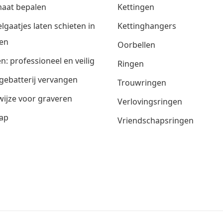
aat bepalen
Kettingen
lgaatjes laten schieten in
Kettinghangers
en
Oorbellen
n: professioneel en veilig
Ringen
gebatterij vervangen
Trouwringen
ijze voor graveren
Verlovingsringen
ap
Vriendschapsringen