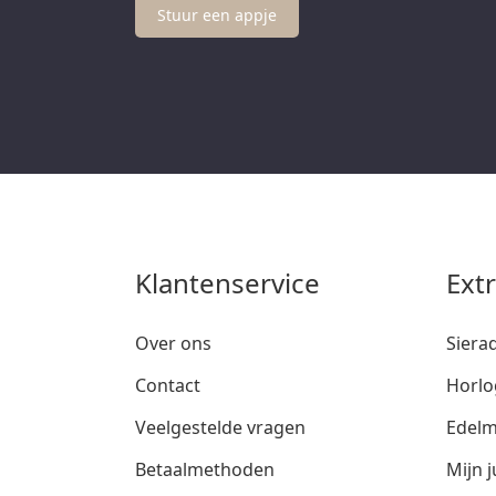
Stuur een appje
Klantenservice
Ext
Over ons
Siera
Contact
Horlo
Veelgestelde vragen
Edelm
Betaalmethoden
Mijn j