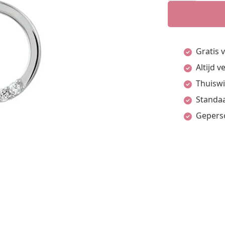
0.10ct
h
si
Gratis 
aantal
Altijd 
Thuiswi
Standaa
Gepers