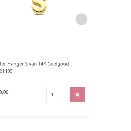
tter Hanger S van 14K Geelgoud
LJW 022 Zilver
.21495
9,00
€
129,00