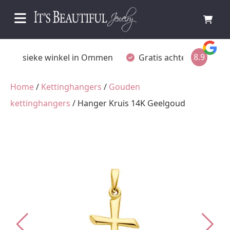
8.9
Fysieke winkel in Ommen
Gratis achteraf betalen
Home
/
Kettinghangers
/
Gouden
kettinghangers
/ Hanger Kruis 14K Geelgoud