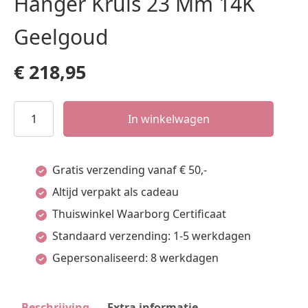
Hanger Kruis 23 Mm 14K
Geelgoud
€
218,95
Hanger
In winkelwagen
Kruis
23
Gratis verzending vanaf € 50,-
Mm
Altijd verpakt als cadeau
14K
Thuiswinkel Waarborg Certificaat
Geelgoud
Standaard verzending: 1-5 werkdagen
aantal
Gepersonaliseerd: 8 werkdagen
Beschrijving
Extra informatie