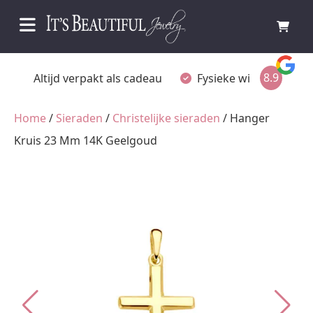
8.9
adeau
Fysieke winkel in Ommen
Gratis achteraf 
Home
/
Sieraden
/
Christelijke sieraden
/ Hanger
Kruis 23 Mm 14K Geelgoud