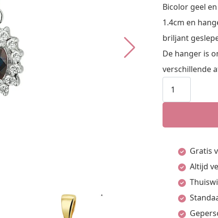
Bicolor geel e
1.4cm en hange
briljant geslep
De hanger is on
verschillende 
hanger
saffier
en
diamant
0.10ct
Gratis 
h
Altijd 
si
Thuiswi
aantal
Standaa
Gepers