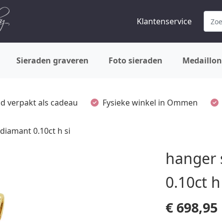
Klantenservice
Sieraden graveren
Foto sieraden
Medaillon
ijd verpakt als cadeau
Fysieke winkel in Ommen
 diamant 0.10ct h si
hanger 
0.10ct h
€
698,95