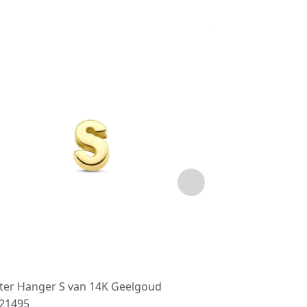
tter Hanger S van 14K Geelgoud
LJW 022 Zilver
.21495