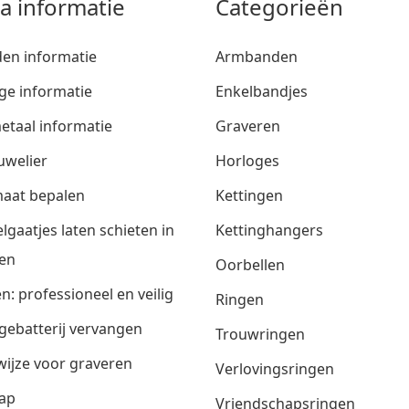
ra informatie
Categorieën
den informatie
Armbanden
ge informatie
Enkelbandjes
etaal informatie
Graveren
uwelier
Horloges
aat bepalen
Kettingen
lgaatjes laten schieten in
Kettinghangers
en
Oorbellen
n: professioneel en veilig
Ringen
gebatterij vervangen
Trouwringen
ijze voor graveren
Verlovingsringen
ap
Vriendschapsringen