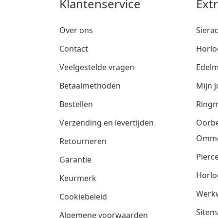
Klantenservice
Ext
Over ons
Siera
Contact
Horlo
Veelgestelde vragen
Edelm
Betaalmethoden
Mijn j
Bestellen
Ringm
Verzending en levertijden
Oorbe
Omm
Retourneren
Pierce
Garantie
Horlo
Keurmerk
Werkw
Cookiebeleid
Sitem
Algemene voorwaarden