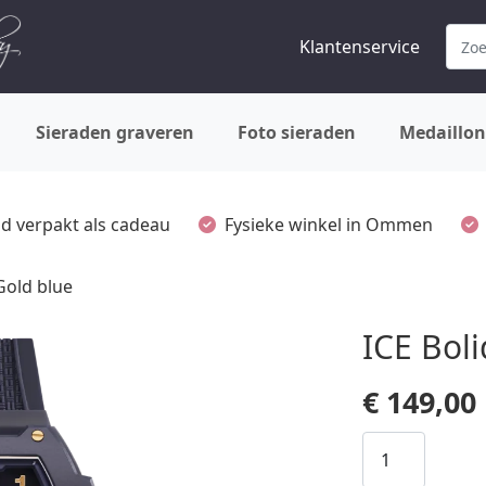
Klantenservice
Sieraden graveren
Foto sieraden
Medaillon
ijd verpakt als cadeau
Fysieke winkel in Ommen
 Gold blue
ICE Boli
€
149,00
ICE
Boliday