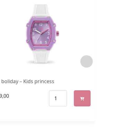
 boliday – Kids princess
ICE Boliday – K
9,00
€
69,00