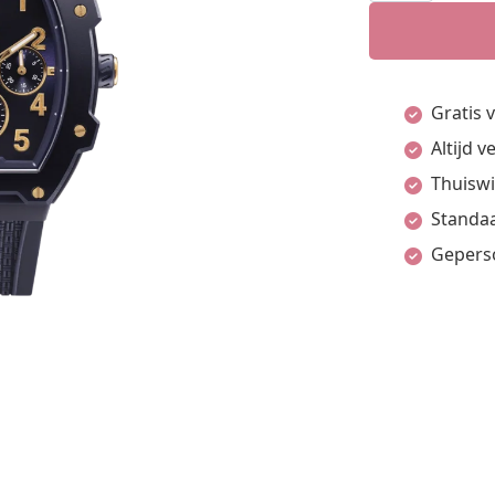
-
Gold
blue
Gratis 
aantal
Altijd 
Thuiswi
Standaa
Gepers