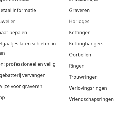
etaal informatie
Graveren
uwelier
Horloges
aat bepalen
Kettingen
lgaatjes laten schieten in
Kettinghangers
en
Oorbellen
n: professioneel en veilig
Ringen
gebatterij vervangen
Trouwringen
ijze voor graveren
Verlovingsringen
ap
Vriendschapsringen