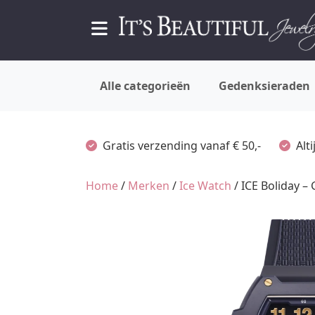
Alle categorieën
Gedenksieraden
Gratis verzending vanaf € 50,-
Alt
Home
/
Merken
/
Ice Watch
/ ICE Boliday –