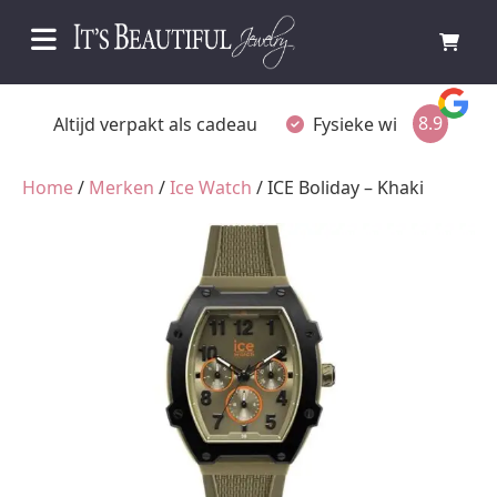
8.9
Altijd verpakt als cadeau
Fysieke winkel in Omme
Home
/
Merken
/
Ice Watch
/ ICE Boliday – Khaki