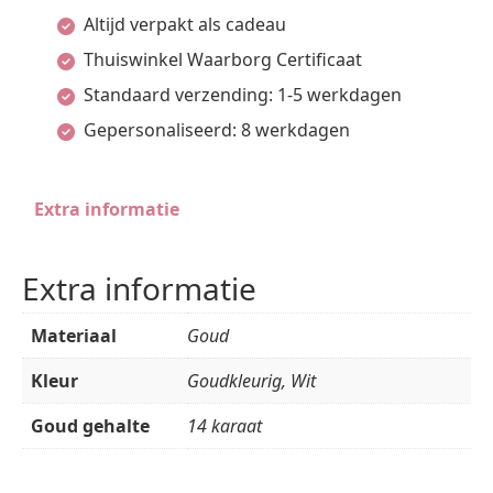
diamant
Altijd verpakt als cadeau
0.96ct
Thuiswinkel Waarborg Certificaat
(2x
Standaard verzending: 1-5 werkdagen
0.48ct)
Gepersonaliseerd: 8 werkdagen
h
si
Extra informatie
aantal
Extra informatie
Materiaal
Goud
Kleur
Goudkleurig, Wit
Goud gehalte
14 karaat