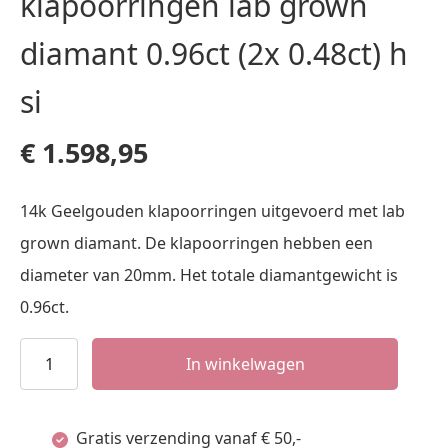
klapoorringen lab grown
diamant 0.96ct (2x 0.48ct) h
si
€
1.598,95
14k Geelgouden klapoorringen uitgevoerd met lab
grown diamant. De klapoorringen hebben een
diameter van 20mm. Het totale diamantgewicht is
0.96ct.
klapoorringen
In winkelwagen
lab
grown
Gratis verzending vanaf € 50,-