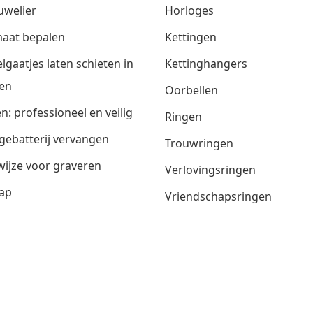
uwelier
Horloges
aat bepalen
Kettingen
lgaatjes laten schieten in
Kettinghangers
en
Oorbellen
n: professioneel en veilig
Ringen
gebatterij vervangen
Trouwringen
ijze voor graveren
Verlovingsringen
ap
Vriendschapsringen