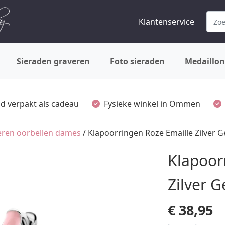
Klantenservice
Sieraden graveren
Foto sieraden
Medaillon
ijd verpakt als cadeau
Fysieke winkel in Ommen
veren oorbellen dames
/ Klapoorringen Roze Emaille Zilver 
Klapoor
Zilver 
€
38,95