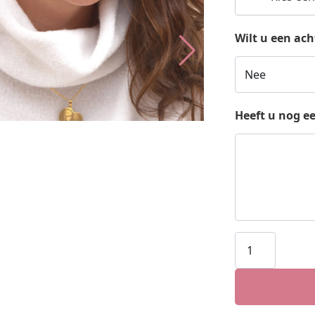
Wilt u een ac
Heeft u nog e
Moeder
dochter
kettinghange
met