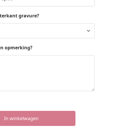
hterkant gravure?
en opmerking?
In winkelwagen
r