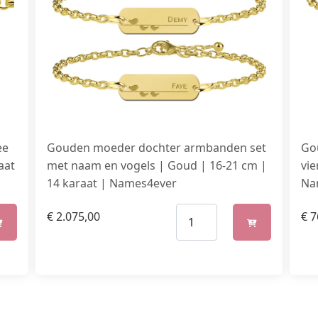
ee
Gouden moeder dochter armbanden set
Go
aat
met naam en vogels | Goud | 16-21 cm |
vie
14 karaat | Names4ever
Na
€
2.075,00
€
7