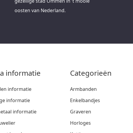
gezellige stad Ommen in ’t mooie
oosten van Nederland.
ra informatie
Categorieën
den informatie
Armbanden
ge informatie
Enkelbandjes
etaal informatie
Graveren
uwelier
Horloges