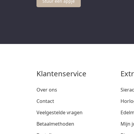
Stuur een appje
Klantenservice
Ext
Over ons
Siera
Contact
Horlo
Veelgestelde vragen
Edelm
Betaalmethoden
Mijn j