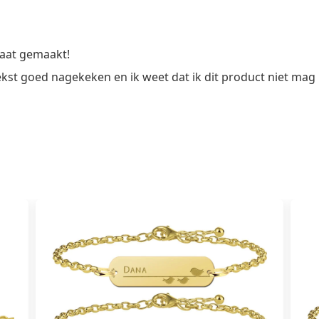
Names4ever
aantal
maat gemaakt!
ekst goed nagekeken en ik weet dat ik dit product niet mag