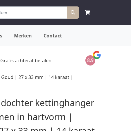
s
Merken
Contact
8.9
Gratis achteraf betalen
Goud | 27 x 33 mm | 14 karaat |
dochter kettinghanger
en in hartvorm |
27 x 33 mm | 14 karaat