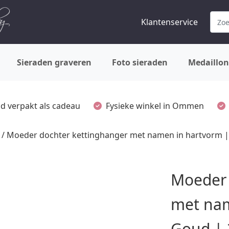
Klantenservice
Sieraden graveren
Foto sieraden
Medaillon
ijd verpakt als cadeau
Fysieke winkel in Ommen
/ Moeder dochter kettinghanger met namen in hartvorm | 
Moeder 
met nam
Goud | 