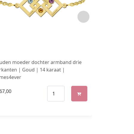
uden moeder dochter armband drie
Zilveren Moed
rkanten | Goud | 14 karaat |
Armbandjes Set
mes4ever
Names4ever
67,00
€
70,00