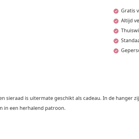
namen
Gratis 
in
Altijd 
hartvorm
Thuiswi
|
Standaa
Goud
Gepers
|
27
x
33
mm
sieraad is uitermate geschikt als cadeau. In de hanger z
|
 in een herhalend patroon.
14
karaat
|