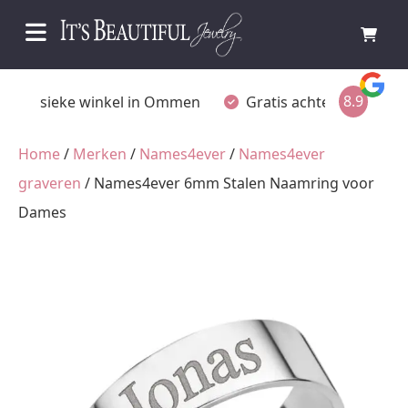
8.9
Fysieke winkel in Ommen
Gratis achteraf betalen
Home
/
Merken
/
Names4ever
/
Names4ever
graveren
/ Names4ever 6mm Stalen Naamring voor
Dames