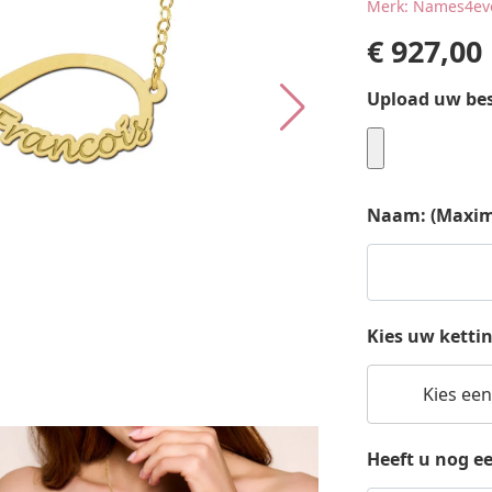
Merk: Names4ev
€
927,00
Upload uw be
Naam: (Maxima
Kies uw ketti
Kies een
Heeft u nog e