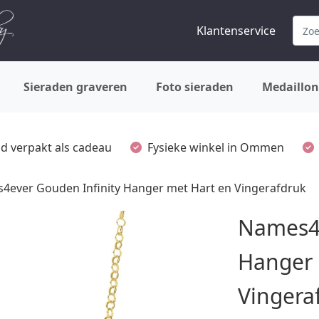
Klantenservice
Sieraden graveren
Foto sieraden
Medaillon
ijd verpakt als cadeau
Fysieke winkel in Ommen
4ever Gouden Infinity Hanger met Hart en Vingerafdruk
Names4e
Hanger 
Vingera