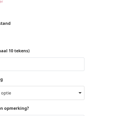
er
stand
al 10 tekens)
ng
 optie
en opmerking?