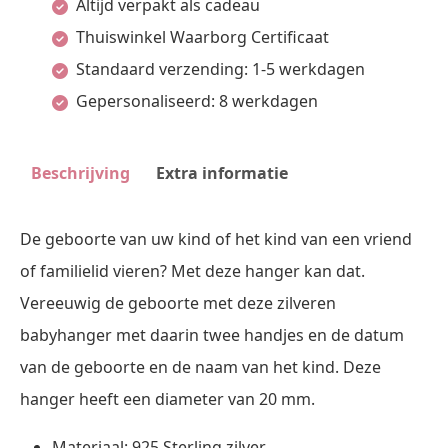
Altijd verpakt als cadeau
met
Thuiswinkel Waarborg Certificaat
Naam
Standaard verzending: 1-5 werkdagen
en
Gepersonaliseerd: 8 werkdagen
Datum
aantal
Beschrijving
Extra informatie
De geboorte van uw kind of het kind van een vriend
of familielid vieren? Met deze hanger kan dat.
Vereeuwig de geboorte met deze zilveren
babyhanger met daarin twee handjes en de datum
van de geboorte en de naam van het kind. Deze
hanger heeft een diameter van 20 mm.
Materiaal: 925 Sterling zilver