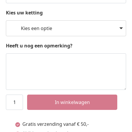
Kies uw ketting
Kies een optie
Heeft u nog een opmerking?
Names4ever
In winkelwagen
Handjes
Zilveren
Gratis verzending vanaf € 50,-
Babyhanger