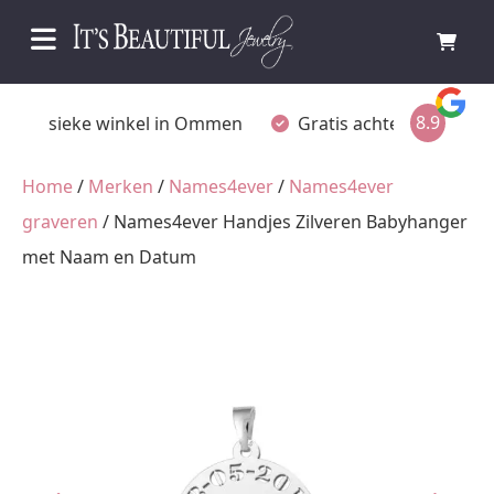
8.9
Fysieke winkel in Ommen
Gratis achteraf betalen
Home
/
Merken
/
Names4ever
/
Names4ever
graveren
/ Names4ever Handjes Zilveren Babyhanger
met Naam en Datum