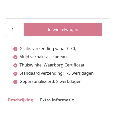
Names4ever
In winkelwagen
Klaverhanger
met
Gratis verzending vanaf € 50,-
Vingerafdruk
Altijd verpakt als cadeau
+
Thuiswinkel Waarborg Certificaat
Naam
Standaard verzending: 1-5 werkdagen
en
Gepersonaliseerd: 8 werkdagen
Datum
aantal
Beschrijving
Extra informatie