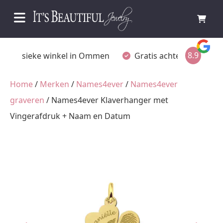
8.9
Fysieke winkel in Ommen
Gratis achteraf betalen
Home
/
Merken
/
Names4ever
/
Names4ever
graveren
/ Names4ever Klaverhanger met
Vingerafdruk + Naam en Datum