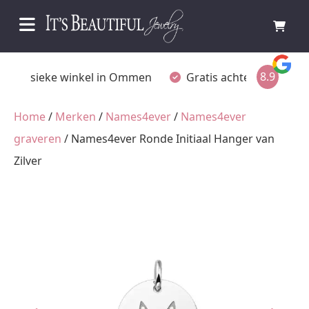
8.9
Fysieke winkel in Ommen
Gratis achteraf betalen
Home
/
Merken
/
Names4ever
/
Names4ever
graveren
/ Names4ever Ronde Initiaal Hanger van
Zilver