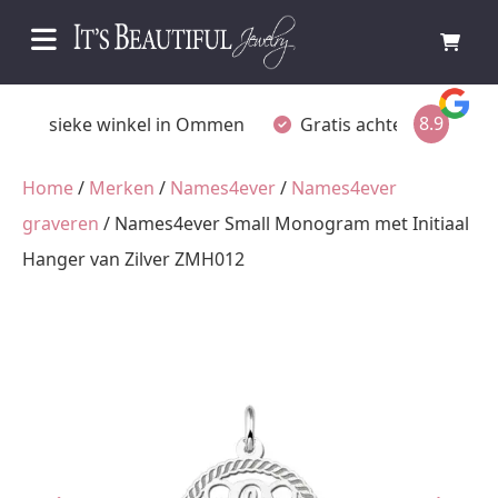
8.9
Fysieke winkel in Ommen
Gratis achteraf betalen
Home
/
Merken
/
Names4ever
/
Names4ever
graveren
/ Names4ever Small Monogram met Initiaal
Hanger van Zilver ZMH012