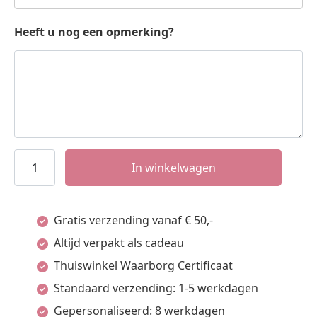
Heeft u nog een opmerking?
Names4ever
In winkelwagen
Small
Monogram
Gratis verzending vanaf € 50,-
met
Altijd verpakt als cadeau
Initiaal
Thuiswinkel Waarborg Certificaat
Hanger
Standaard verzending: 1-5 werkdagen
van
Gepersonaliseerd: 8 werkdagen