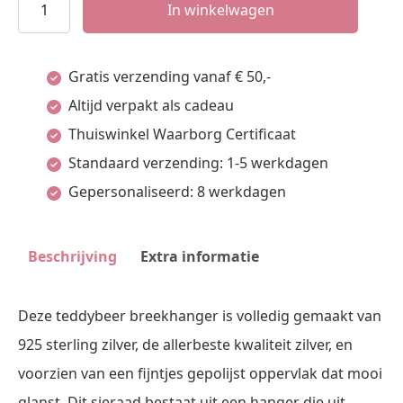
Names4ever
In winkelwagen
Zilveren
Teddybeer
Gratis verzending vanaf € 50,-
Breekhanger
Altijd verpakt als cadeau
met
Thuiswinkel Waarborg Certificaat
Initialen
Standaard verzending: 1-5 werkdagen
van
Gepersonaliseerd: 8 werkdagen
Names4ever
aantal
Beschrijving
Extra informatie
Deze teddybeer breekhanger is volledig gemaakt van
925 sterling zilver, de allerbeste kwaliteit zilver, en
voorzien van een fijntjes gepolijst oppervlak dat mooi
glanst. Dit sieraad bestaat uit een hanger die uit