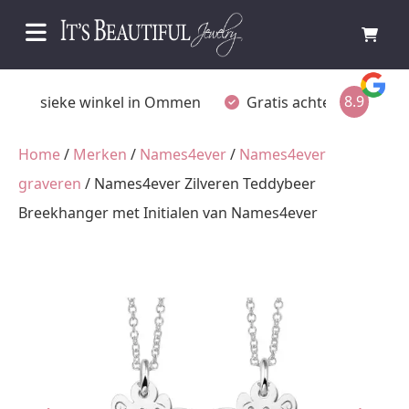
8.9
Fysieke winkel in Ommen
Gratis achteraf betalen
Home
/
Merken
/
Names4ever
/
Names4ever
graveren
/ Names4ever Zilveren Teddybeer
Breekhanger met Initialen van Names4ever