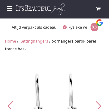
8.9
Fysieke winkel in Ommen
Gratis achteraf betale
Home
/
Kettinghangers
/ oorhangers barok parel
franse haak