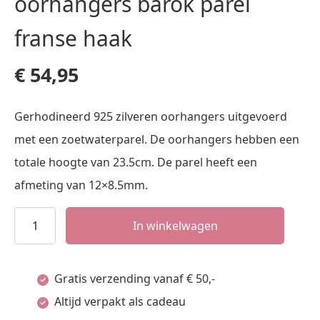
oorhangers barok parel
franse haak
€
54,95
Gerhodineerd 925 zilveren oorhangers uitgevoerd
met een zoetwaterparel. De oorhangers hebben een
totale hoogte van 23.5cm. De parel heeft een
afmeting van 12×8.5mm.
oorhangers
In winkelwagen
barok
parel
Gratis verzending vanaf € 50,-
franse
Altijd verpakt als cadeau
haak