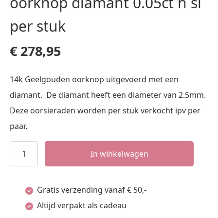
oorknop diamant 0.05ct h si
per stuk
€
278,95
14k Geelgouden oorknop uitgevoerd met een
diamant. De diamant heeft een diameter van 2.5mm.
Deze oorsieraden worden per stuk verkocht ipv per
paar.
oorknop
In winkelwagen
diamant
0.05ct
Gratis verzending vanaf € 50,-
h
Altijd verpakt als cadeau
si