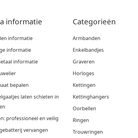
ra informatie
Categorieën
den informatie
Armbanden
ge informatie
Enkelbandjes
etaal informatie
Graveren
uwelier
Horloges
aat bepalen
Kettingen
lgaatjes laten schieten in
Kettinghangers
en
Oorbellen
n: professioneel en veilig
Ringen
gebatterij vervangen
Trouwringen