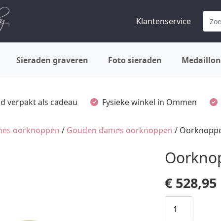
Klantenservice
Sieraden graveren
Foto sieraden
Medaillon
ijd verpakt als cadeau
Fysieke winkel in Ommen
es oorknoppen
/
Gouden dames oorknoppen
/ Oorknoppe
Oorkno
€
528,95
Oorknoppen
14K