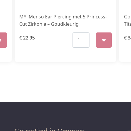
MY iMenso Ear Piercing met 5 Princess-
Go
Cut Zirkonia – Goudkleurig
Ti
€
22,95
€
3
Gevestigd in Ommen