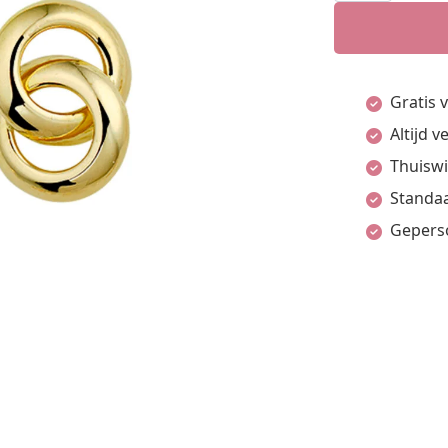
Geelgoud
aantal
Gratis 
Altijd 
Thuiswi
Standaa
Gepers