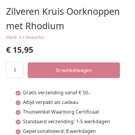
Zilveren Kruis Oorknoppen
met Rhodium
Merk: It's Beautiful
€
15,95
Zilveren
In winkelwagen
Kruis
Oorknoppen
Gratis verzending vanaf € 50,-
met
Altijd verpakt als cadeau
Rhodium
Thuiswinkel Waarborg Certificaat
aantal
Standaard verzending: 1-5 werkdagen
Gepersonaliseerd: 8 werkdagen