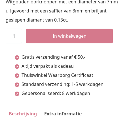
Witgouden oorknoppen met een diameter van 7mm
uitgevoerd met een saffier van 3mm en briljant
geslepen diamant van 0.13ct.
Witgouden
In winkelwagen
Oorknoppen
met
Gratis verzending vanaf € 50,-
Saffier
Altijd verpakt als cadeau
en
Thuiswinkel Waarborg Certificaat
Diamanten
Standaard verzending: 1-5 werkdagen
0.13
Gepersonaliseerd: 8 werkdagen
ct
Rozet
Beschrijving
Extra informatie
aantal