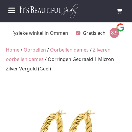
8.9
Fysieke winkel in Ommen
Gratis achteraf betalen
Home
/
Oorbellen
/
Oorbellen dames
/
Zilveren
oorbellen dames
/ Oorringen Gedraaid 1 Micron
Zilver Verguld (Geel)